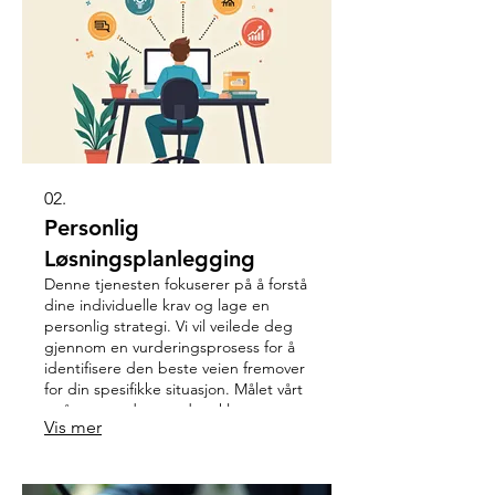
02.
Personlig
Løsningsplanlegging
Denne tjenesten fokuserer på å forstå
dine individuelle krav og lage en
personlig strategi. Vi vil veilede deg
gjennom en vurderingsprosess for å
identifisere den beste veien fremover
for din spesifikke situasjon. Målet vårt
er å utstyre deg med en klar,
Vis mer
handlingsrettet plan for å nå dine
mål.