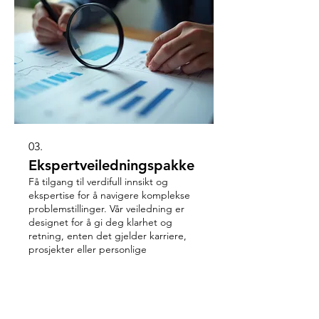
03.
Ekspertveiledningspakke
Få tilgang til verdifull innsikt og
ekspertise for å navigere komplekse
problemstillinger. Vår veiledning er
designet for å gi deg klarhet og
retning, enten det gjelder karriere,
prosjekter eller personlige
utfordringer. Vi hjelper deg med å ta
Vis mer
informerte beslutninger og
maksimere dine muligheter.