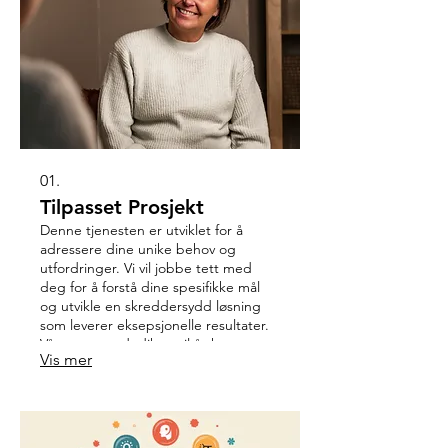
01.
Tilpasset Prosjekt
Denne tjenesten er utviklet for å
adressere dine unike behov og
utfordringer. Vi vil jobbe tett med
deg for å forstå dine spesifikke mål
og utvikle en skreddersydd løsning
som leverer eksepsjonelle resultater.
Vårt team er dedikert til å skape
Vis mer
innovative og effektive utfall for ditt
prosjekt.